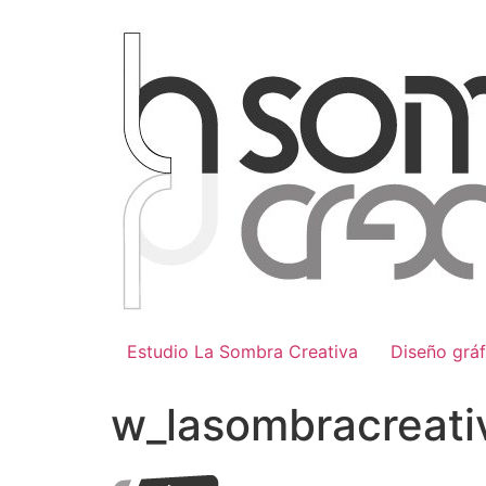
Ir
al
contenido
Estudio La Sombra Creativa
Diseño gráf
w_lasombracreati